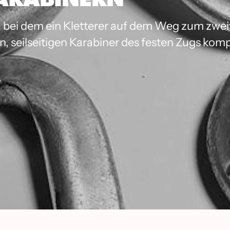
e, bei dem ein Kletterer auf dem Weg zum zwe
n, seilseitigen Karabiner des festen Zugs komp