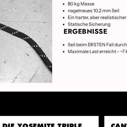
80 kg Masse
nagelneues 10,2 mm Seil
Ein harter, aber realistische
Statische Sicherung
ERGEBNISSE
Seil beim ERSTEN Fall durch
Maximale Last erreicht - ~7
DIE YOSEMITE TRIPLE
CAN