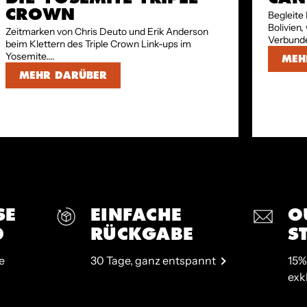
CROWN
Begleite 
Bolivien,
Zeitmarken von Chris Deuto und Erik Anderson
Verbunde
beim Klettern des Triple Crown Link-ups im
Yosemite....
MEH
MEHR DARÜBER
SE
EINFACHE
O
D
RÜCKGABE
S
e
30 Tage, ganz entspannt
15%
exk