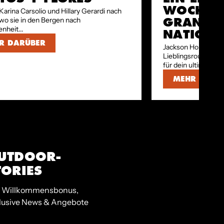
WOCHEN
Karina Carsolio und Hillary Gerardi nach
GRAND-T
 wo sie in den Bergen nach
nheit...
NATION
R DARÜBER
Jackson Hole Mount
Lieblingsrouten zum
für dein ultimatives.
MEHR DARÜ
UTDOOR-
TORIES
 Willkommensbonus,
lusive News & Angebote