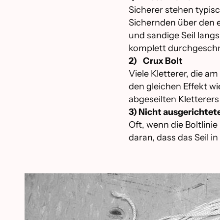
Sicherer stehen typisc
Sichernden über den er
und sandige Seil langs
komplett durchgeschni
2) Crux Bolt
Viele Kletterer, die a
den gleichen Effekt wi
abgeseilten Kletterers
3) Nicht ausgerichtet
Oft, wenn die Boltlini
daran, dass das Seil i