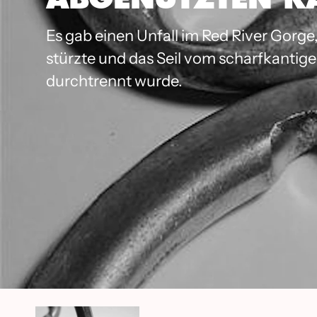
Es gab einen Unfall im Red River Gorg
stürzte und das Seil vom scharfkantige
durchtrennt wurde.