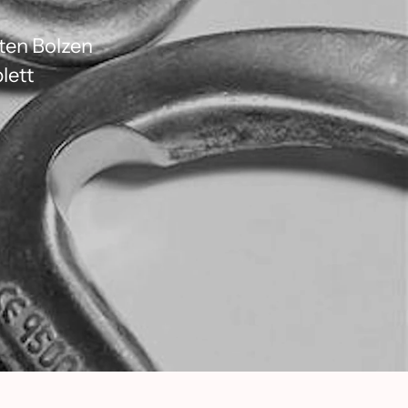
iten Bolzen
lett