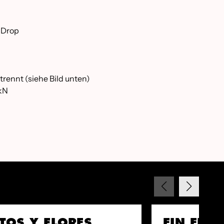
r Drop
trennt (siehe Bild unten)
 kN
TOS Y FLORES
EIN EPIS