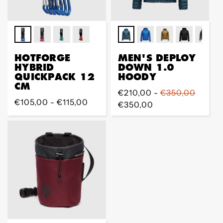
HOTFORGE
MEN'S DEPLOY
HYBRID
DOWN 1.0
QUICKPACK 12
HOODY
CM
Regular
€210,00 -
€350,00
Regular
€105,00 - €115,00
Preis
€350,00
Preis