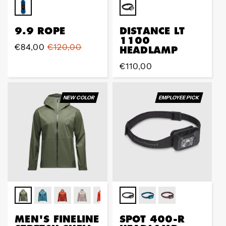
9.9 ROPE
DISTANCE LT
1100
Sale
€84,00
Regular
€120,00
HEADLAMP
Preis
Preis
Regular
€110,00
Preis
NEW COLOR
EMPLOYEE PICK
MEN'S FINELINE
SPOT 400-R