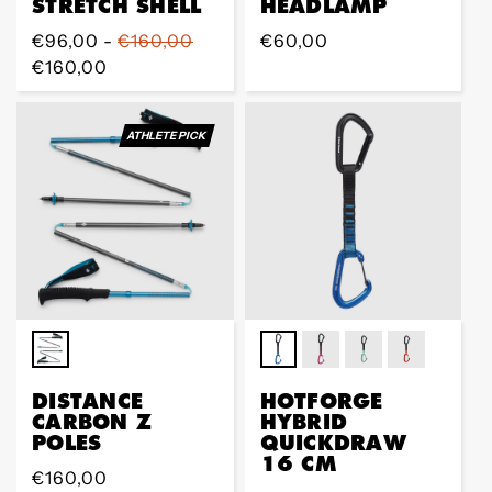
STRETCH SHELL
HEADLAMP
Regular
€96,00 -
€160,00
Regular
€60,00
Preis
€160,00
Preis
ATHLETE PICK
DISTANCE
HOTFORGE
CARBON Z
HYBRID
POLES
QUICKDRAW
16 CM
Regular
€160,00