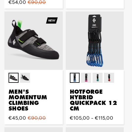
Sale
€54,00
Regular
€90,00
Preis
Preis
Preis
NEW
MEN'S
HOTFORGE
MOMENTUM
HYBRID
CLIMBING
QUICKPACK 12
SHOES
CM
Sale
€45,00
Regular
€90,00
Regular
€105,00 - €115,00
Preis
Preis
Preis