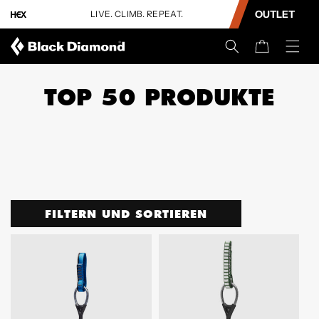
INHALT
OUTLET
e 15 %
LIVE. CLIMB. REPEAT.
B
SPRINGEN
Warenkorb
TOP 50 PRODUKTE
FILTERN UND SORTIEREN