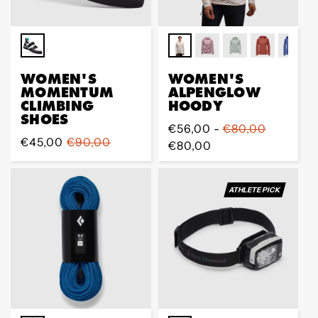
WOMEN'S
WOMEN'S
MOMENTUM
ALPENGLOW
CLIMBING
HOODY
SHOES
Regular
€56,00 -
€80,00
Sale
€45,00
Regular
€90,00
Preis
€80,00
Preis
Preis
ATHLETE PICK