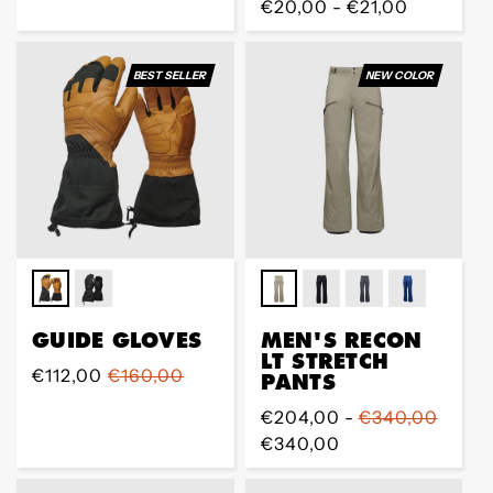
Regular
€20,00 - €21,00
Preis
Preis
BEST SELLER
NEW COLOR
GUIDE GLOVES
MEN'S RECON
LT STRETCH
Sale
€112,00
Regular
€160,00
PANTS
Preis
Preis
Regular
€204,00 -
€340,00
Preis
€340,00