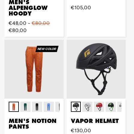
MEN'S
ALPENGLOW
Regular
€105,00
HOODY
Preis
Regular
€48,00 -
€80,00
Preis
€80,00
NEW COLOR
MEN'S NOTION
VAPOR HELMET
PANTS
Regular
€130,00