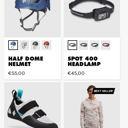
HALF DOME
SPOT 400
HELMET
HEADLAMP
Regular
€55,00
Regular
€45,00
Preis
Preis
BEST SELLER