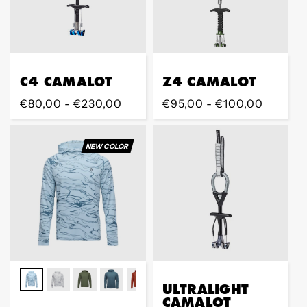
C4 CAMALOT
Z4 CAMALOT
Regular
€80,00 - €230,00
Regular
€95,00 - €100,00
Preis
Preis
NEW COLOR
ULTRALIGHT
CAMALOT