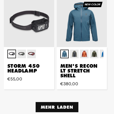
NEW COLOR
STORM 450
MEN'S RECON
HEADLAMP
LT STRETCH
SHELL
Regular
€55,00
Regular
€380,00
Preis
Preis
MEHR LADEN