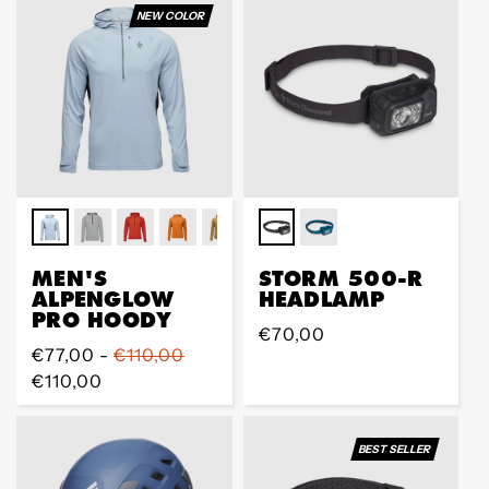
NEW COLOR
MEN'S
STORM 500-R
ALPENGLOW
HEADLAMP
PRO HOODY
Regular
€70,00
Regular
€77,00 -
€110,00
Preis
Preis
€110,00
BEST SELLER