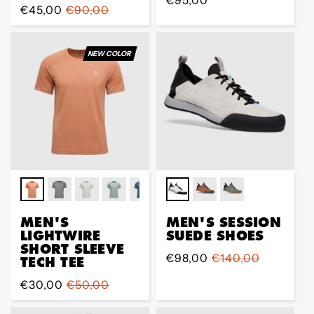
Sale
€45,00
Regular
€90,00
Preis
Preis
NEW COLOR
MEN'S
MEN'S SESSION
LIGHTWIRE
SUEDE SHOES
SHORT SLEEVE
Sale
€98,00
Regular
€140,00
TECH TEE
Preis
Preis
Sale
€30,00
Regular
€50,00
Preis
Preis