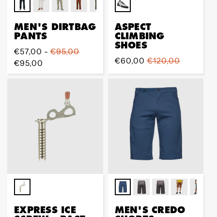
MEN'S DIRTBAG
ASPECT
PANTS
CLIMBING
SHOES
Regular
€57,00 -
€95,00
Sale
€60,00
Regular
€120,00
Preis
€95,00
Preis
Preis
EXPRESS ICE
MEN'S CREDO