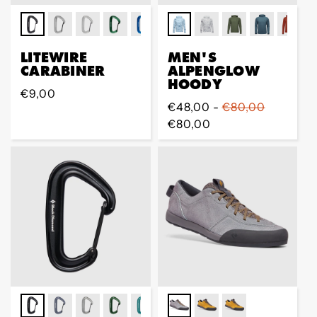
LITEWIRE
MEN'S
CARABINER
ALPENGLOW
HOODY
Regular
€9,00
Regular
€48,00 -
€80,00
Preis
Preis
€80,00