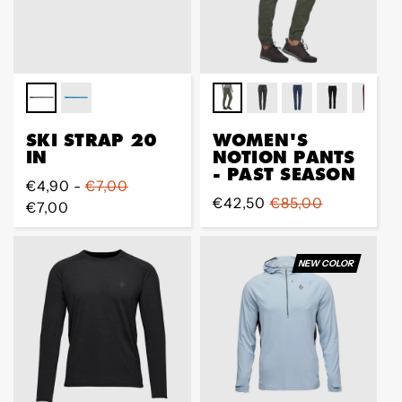
SKI STRAP 20
WOMEN'S
IN
NOTION PANTS
- PAST SEASON
Regular
€4,90 -
€7,00
Sale
€42,50
Regular
€85,00
Preis
€7,00
Preis
Preis
NEW COLOR