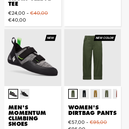
TEE
Preis
Preis
Regular
€24,00 -
€40,00
Preis
€40,00
NEW
NEW COLOR
MEN'S
WOMEN'S
MOMENTUM
DIRTBAG PANTS
CLIMBING
Regular
€57,00 -
€95,00
SHOES
Preis
€95,00