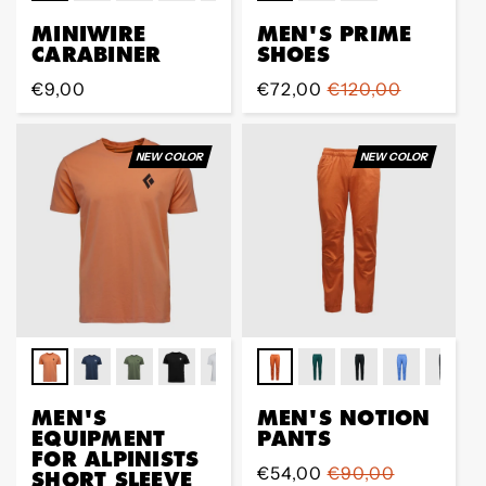
MINIWIRE
MEN'S PRIME
CARABINER
SHOES
Regular
€9,00
Sale
€72,00
Regular
€120,00
Preis
Preis
Preis
NEW COLOR
NEW COLOR
MEN'S
MEN'S NOTION
EQUIPMENT
PANTS
FOR ALPINISTS
Sale
€54,00
Regular
€90,00
SHORT SLEEVE