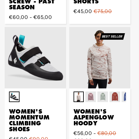
SCREW - PAST
SHORTS
SEASON
Sale
€45,00
Regular
€75,00
Regular
€60,00 - €65,00
Preis
Preis
Preis
BEST SELLER
WOMEN'S
WOMEN'S
MOMENTUM
ALPENGLOW
CLIMBING
HOODY
SHOES
Regular
€56,00 -
€80,00
Sale
€45,00
Regular
€90,00