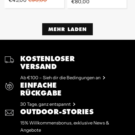
Preis
€80,00
Preis
Preis
MEHR LADEN
KOSTENLOSER
VERSAND
Ab €100 – Sieh dir die Bedingungen an
EINFACHE
RÜCKGABE
30 Tage, ganz entspannt
OUTDOOR-STORIES
15% Willkommensbonus, exklusive News &
Angebote