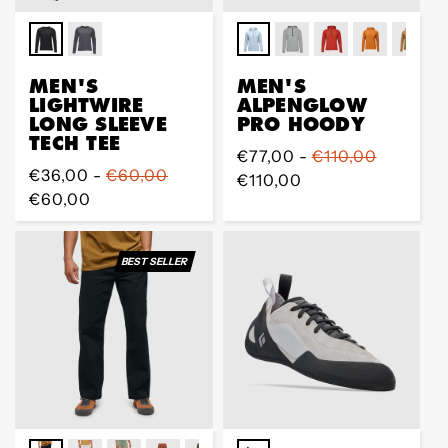
MEN'S
MEN'S
LIGHTWIRE
ALPENGLOW
LONG SLEEVE
PRO HOODY
TECH TEE
Regular
€77,00 -
€110,00
Regular
€36,00 -
€60,00
Preis
€110,00
Preis
€60,00
BEST SELLER