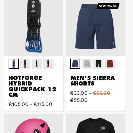
NEW COLOR
HOTFORGE
MEN'S SIERRA
HYBRID
SHORTS
QUICKPACK 12
Regular
€33,00 -
€55,00
CM
Preis
€55,00
Regular
€105,00 - €115,00
Preis