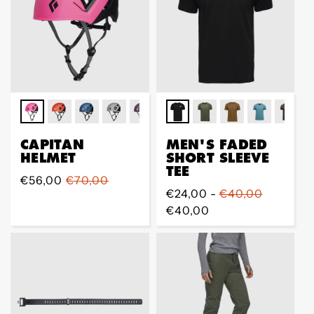
CAPITAN
MEN'S FADED
HELMET
SHORT SLEEVE
TEE
Sale
€56,00
Regular
€70,00
Regular
€24,00 -
€40,00
Preis
Preis
Preis
€40,00