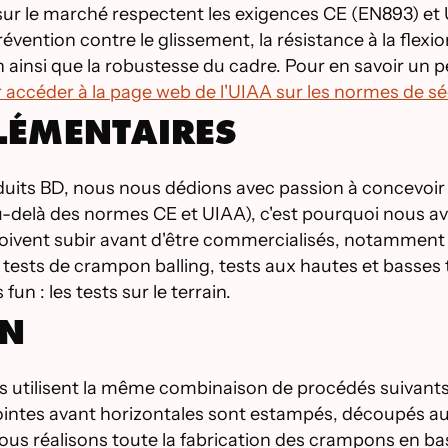
ur le marché respectent les exigences CE (EN893) et U
évention contre le glissement, la résistance à la flexion
 ainsi que la robustesse du cadre. Pour en savoir un p
r accéder à la page web de l'UIAA sur les normes de sé
LÉMENTAIRES
its BD, nous nous dédions avec passion à concevoir 
n au-delà des normes CE et UIAA), c'est pourquoi nous 
ivent subir avant d'être commercialisés, notamment : 
, tests de crampon balling, tests aux hautes et basses 
s fun : les tests sur le terrain.
ON
s utilisent la même combinaison de procédés suivants :
ointes avant horizontales sont estampés, découpés au la
Nous réalisons toute la fabrication des crampons en bas,