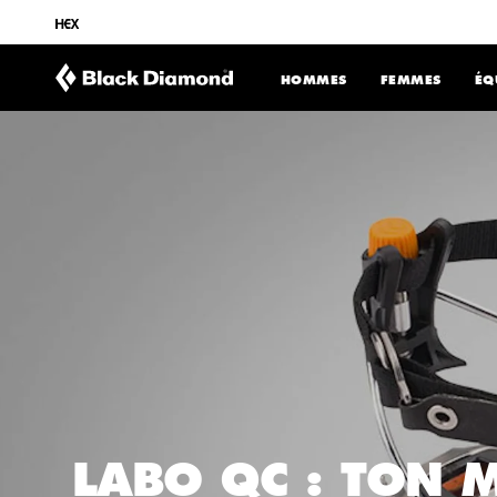
CONTENU
HOMMES
FEMMES
ÉQ
LABO QC : TON 